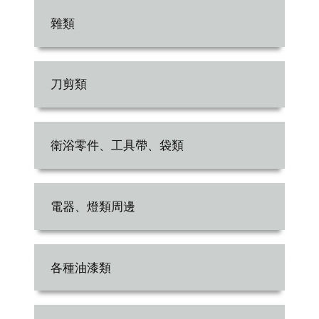
雜類
刀剪類
衛浴零件、工具帶、袋類
電器、燈類周邊
各種油漆類