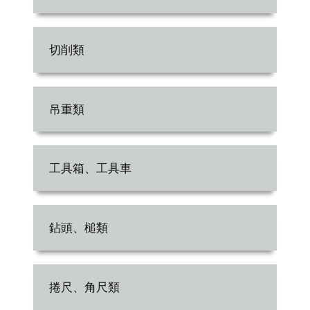
切削類
吊重類
工具箱、工具車
鉆頭、槌類
捲尺、角尺類