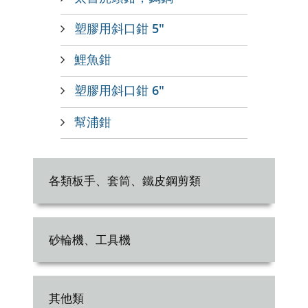
塑膠用斜口鉗 5"
鯉魚鉗
塑膠用斜口鉗 6"
幫浦鉗
各類板手、套筒、鐵皮鋼剪類
砂輪機、工具機
其他類