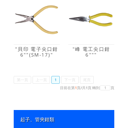
"貝印 電子尖口鉗
"峰 電工尖口鉗
6""(SM-17)"
6"""
第一頁
上一頁
1
下一頁
尾頁
目前在第
1
頁
/
共
1
頁
轉到
頁
起子、管夾鉗類