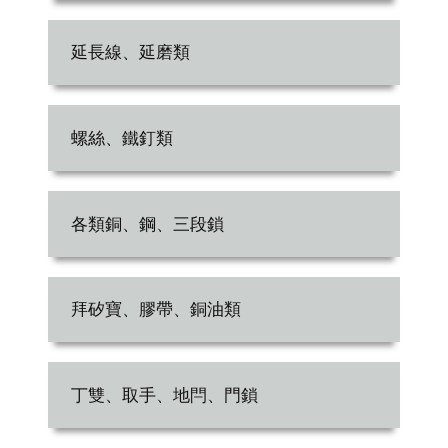
延長線、延磨類
螺絲、鐵釘類
各類銅、鋼、三段鎖
拜矽寶、膠帶、銅油類
丁雙、取手、地閂、門鎖