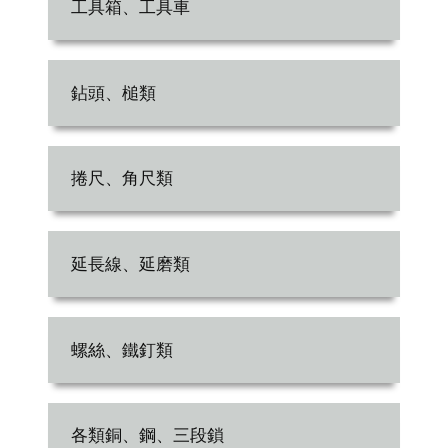
工具箱、工具車
鉆頭、槌類
捲尺、角尺類
延長線、延磨類
螺絲、鐵釘類
各類銅、鋼、三段鎖