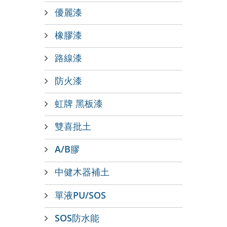
優麗漆
橡膠漆
路線漆
防火漆
虹牌 黑板漆
雙喜批土
A/B膠
中健木器補土
單液PU/SOS
SOS防水能