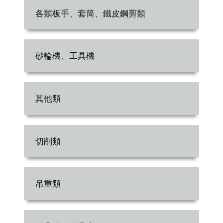
各類板手、套筒、鐵皮鋼剪類
砂輪機、工具機
其他類
切削類
吊重類