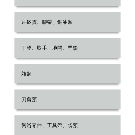
拜矽寶、膠帶、銅油類
丁雙、取手、地閂、門鎖
雜類
刀剪類
衛浴零件、工具帶、袋類