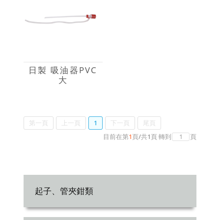
日製 吸油器PVC
大
第一頁
上一頁
1
下一頁
尾頁
目前在第
1
頁
/
共
1
頁
轉到
頁
起子、管夾鉗類