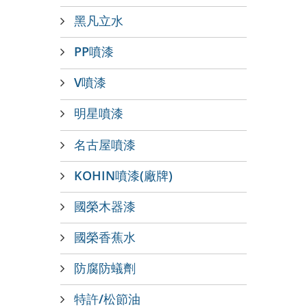
黑凡立水
PP噴漆
V噴漆
明星噴漆
名古屋噴漆
KOHIN噴漆(廠牌)
國榮木器漆
國榮香蕉水
防腐防蟻劑
特許/松節油