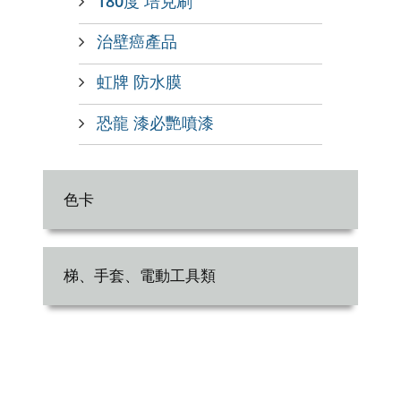
180度 培克刷
治壁癌產品
虹牌 防水膜
恐龍 漆必艷噴漆
色卡
梯、手套、電動工具類