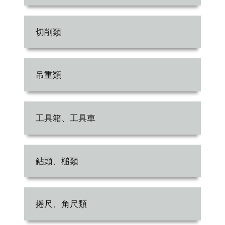
切削類
吊重類
工具箱、工具車
鉆頭、槌類
捲尺、角尺類