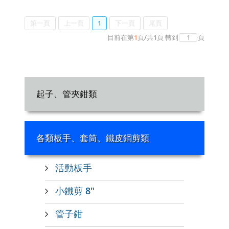
第一頁
上一頁
1
下一頁
尾頁
目前在第
1
頁
/
共
1
頁
轉到
頁
起子、管夾鉗類
各類板手、套筒、鐵皮鋼剪類
活動板手
小鐵剪 8"
管子鉗