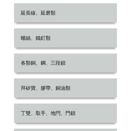
延長線、延磨類
螺絲、鐵釘類
各類銅、鋼、三段鎖
拜矽寶、膠帶、銅油類
丁雙、取手、地閂、門鎖