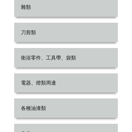
雜類
刀剪類
衛浴零件、工具帶、袋類
電器、燈類周邊
各種油漆類