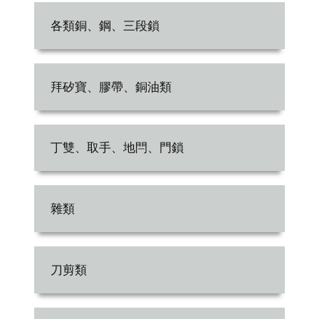
各類銅、鋼、三段鎖
拜矽寶、膠帶、銅油類
丁雙、取手、地閂、門鎖
雜類
刀剪類