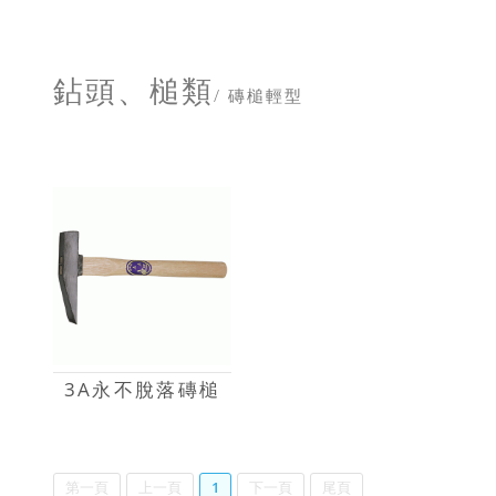
鉆頭、槌類
/ 磚槌輕型
3A永不脫落磚槌
第一頁
上一頁
1
下一頁
尾頁