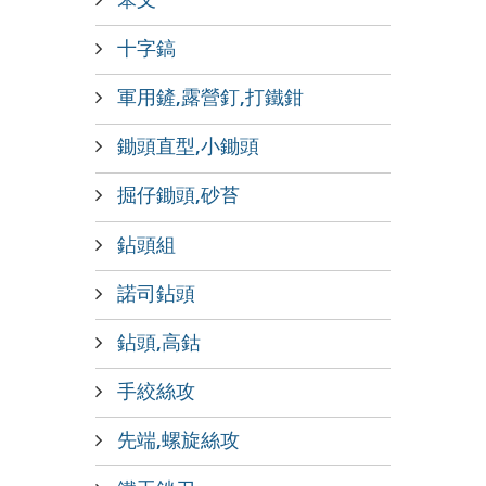
十字鎬
軍用鏟,露營釘,打鐵鉗
鋤頭直型,小鋤頭
掘仔鋤頭,砂苔
鉆頭組
諾司鉆頭
鉆頭,高鈷
手絞絲攻
先端,螺旋絲攻