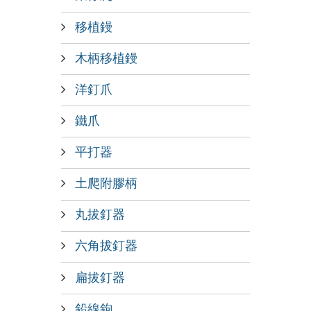
移植鏝
木柄移植鏝
洋釘爪
鐵爪
平打器
土爬附膠柄
丸拔釘器
六角拔釘器
扁拔釘器
鉛線鉤