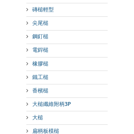
磚槌輕型
尖尾槌
鋼釘槌
電銲槌
橡膠槌
鐵工槌
香檳槌
大槌纖維附柄3P
大槌
扁柄板模槌