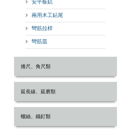
安平板鉆
兩用木工鉆尾
彎筋拉桿
彎筋皿
捲尺、角尺類
延長線、延磨類
螺絲、鐵釘類