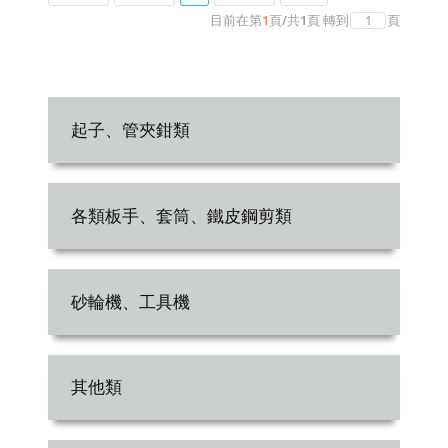
目前在第
1
頁
/
共
1
頁
轉到
頁
起子、管夾鉗類
各類板手、套筒、鐵皮鋼剪類
砂輪機、工具機
其他類