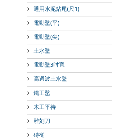
通用水泥鉆尾(尺1)
電動鑿(平)
電動鑿(尖)
土水鑿
電動鑿3吋寬
高週波土水鑿
鐵工鑿
木工平待
雕刻刀
磚槌