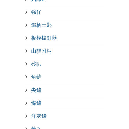
強仔
鐵柄土匙
板模拔釘器
山貓附柄
砂叭
角鏟
尖鏟
煤鏟
洋灰鏟
笨叉