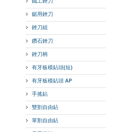
鐵工銼刀
鋸用銼刀
銼刀組
鑽石銼刀
銼刀柄
有牙板模鉆頭(短)
有牙板模鉆頭 AP
手搖鉆
雙割自由鉆
單割自由鉆