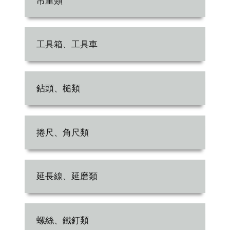
吊重類
工具箱、工具車
鉆頭、槌類
捲尺、角尺類
延長線、延磨類
螺絲、鐵釘類