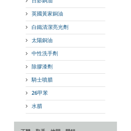
日影銅油
英國黃家銅油
白鐵清潔亮光劑
太陽銅油
中性洗手劑
除膠漆劑
騎士噴腊
26甲苯
水腊