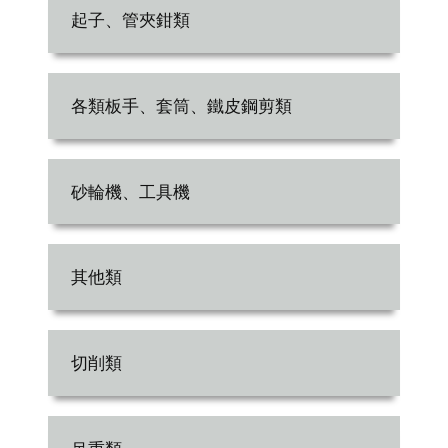
起子、管夾鉗類
各類板手、套筒、鐵皮鋼剪類
砂輪機、工具機
其他類
切削類