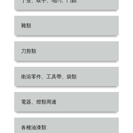
丁雙、取手、地閂、門鎖
雜類
刀剪類
衛浴零件、工具帶、袋類
電器、燈類周邊
各種油漆類