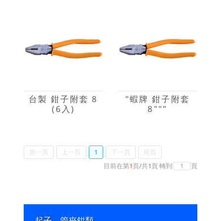
台製 鉗子附套 8
"蝦牌 鉗子附套
(6入)
8"""
第一頁
上一頁
1
下一頁
尾頁
目前在第
1
頁
/
共
1
頁
轉到
頁
起子、管夾鉗類