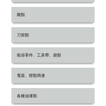
雜類
刀剪類
衛浴零件、工具帶、袋類
電器、燈類周邊
各種油漆類