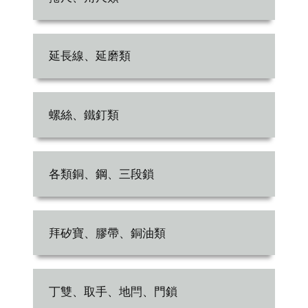
延長線、延磨類
螺絲、鐵釘類
各類銅、鋼、三段鎖
拜矽寶、膠帶、銅油類
丁雙、取手、地閂、門鎖