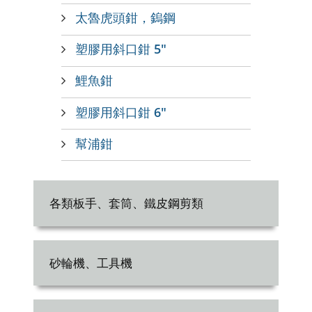
太魯虎頭鉗，鎢鋼
塑膠用斜口鉗 5"
鯉魚鉗
塑膠用斜口鉗 6"
幫浦鉗
各類板手、套筒、鐵皮鋼剪類
砂輪機、工具機