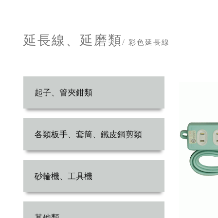
延長線、延磨類
/ 彩色延長線
起子、管夾鉗類
各類板手、套筒、鐵皮鋼剪類
砂輪機、工具機
其他類