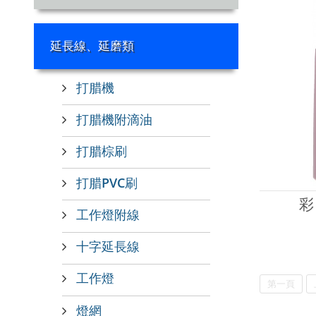
延長線、延磨類
打腊機
打腊機附滴油
打腊棕刷
打腊PVC刷
彩
工作燈附線
十字延長線
工作燈
第一頁
燈網