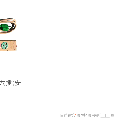
六插(安
目前在第
1
頁
/
共
1
頁
轉到
頁