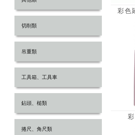
彩色延
切削類
吊重類
工具箱、工具車
鉆頭、槌類
彩
捲尺、角尺類