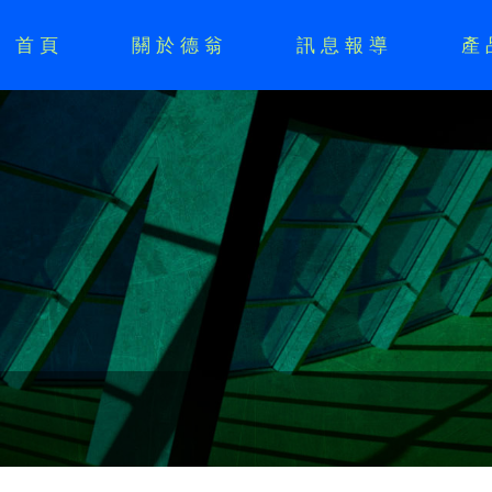
首頁
關於德翁
訊息報導
產