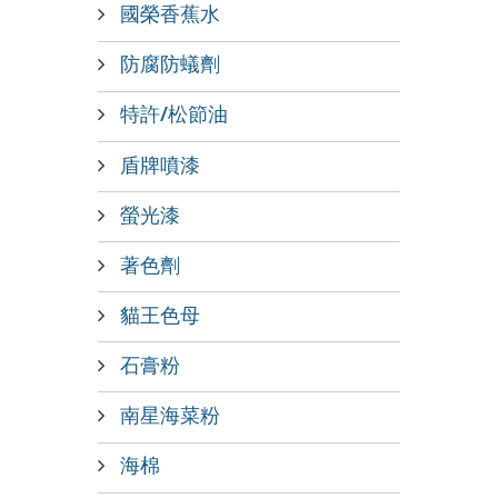
國榮香蕉水
防腐防蟻劑
特許/松節油
盾牌噴漆
螢光漆
著色劑
貓王色母
石膏粉
南星海菜粉
海棉