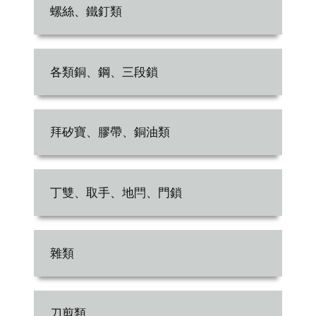
螺絲、鐵釘類
各類銅、鋼、三段鎖
拜矽寶、膠帶、銅油類
丁雙、取手、地閂、門鎖
雜類
刀剪類