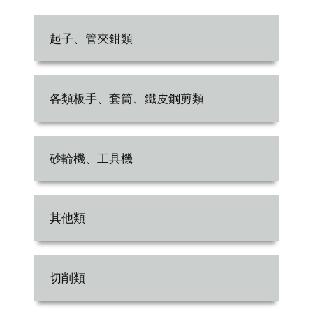
起子、管夾鉗類
各類板手、套筒、鐵皮鋼剪類
砂輪機、工具機
其他類
切削類