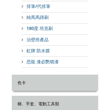
排筆/代排筆
純馬馬蹄刷
180度 培克刷
治壁癌產品
虹牌 防水膜
恐龍 漆必艷噴漆
色卡
梯、手套、電動工具類