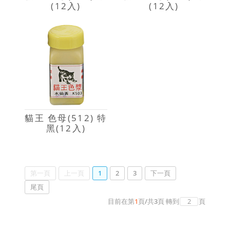
(12入)
(12入)
貓王 色母(512) 特
黑(12入)
第一頁
上一頁
1
2
3
下一頁
尾頁
目前在第
1
頁
/
共
3
頁
轉到
頁