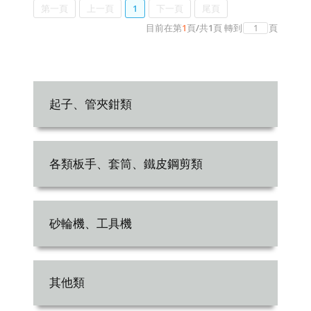
第一頁
上一頁
1
下一頁
尾頁
目前在第
1
頁
/
共
1
頁
轉到
頁
起子、管夾鉗類
各類板手、套筒、鐵皮鋼剪類
砂輪機、工具機
其他類