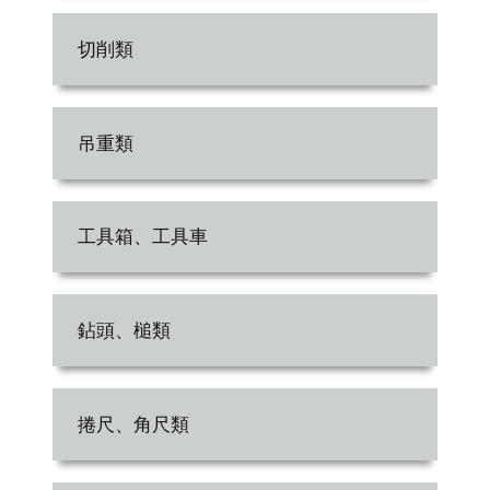
切削類
吊重類
工具箱、工具車
鉆頭、槌類
捲尺、角尺類