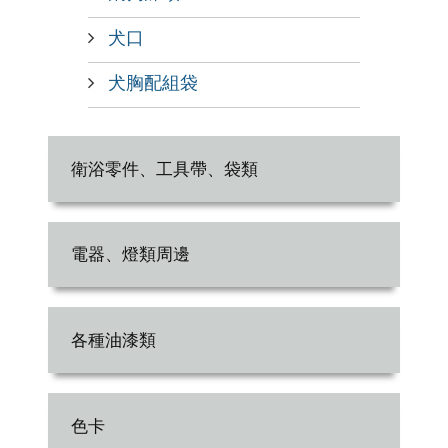
犬口
犬胸配組袋
衛浴零件、工具帶、袋類
電器、燈類周邊
各種油漆類
色卡