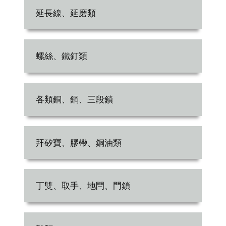
延長線、延磨類
螺絲、鐵釘類
各類銅、鋼、三段鎖
拜矽寶、膠帶、銅油類
丁雙、取手、地閂、門鎖