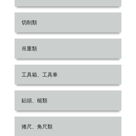
切削類
吊重類
工具箱、工具車
鉆頭、槌類
捲尺、角尺類