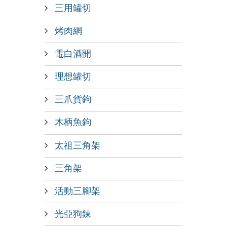
三用罐切
烤肉網
電白酒開
理想罐切
三爪貨鉤
木柄魚鉤
太祖三角架
三角架
活動三腳架
光亞狗鍊