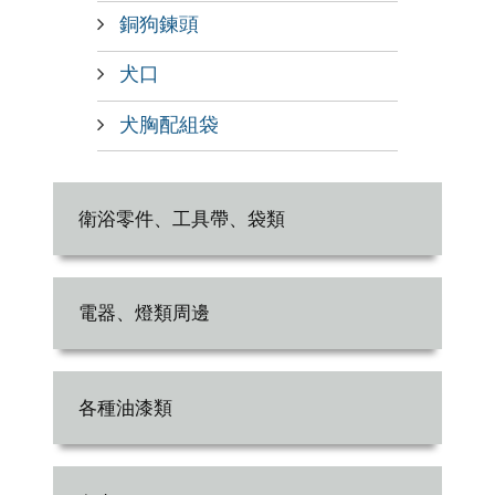
銅狗鍊頭
犬口
犬胸配組袋
衛浴零件、工具帶、袋類
電器、燈類周邊
各種油漆類