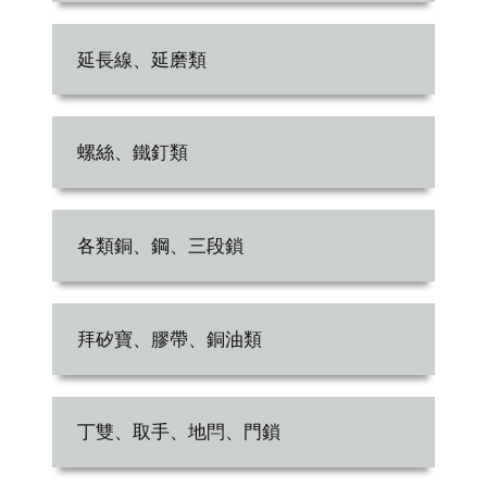
延長線、延磨類
螺絲、鐵釘類
各類銅、鋼、三段鎖
拜矽寶、膠帶、銅油類
丁雙、取手、地閂、門鎖