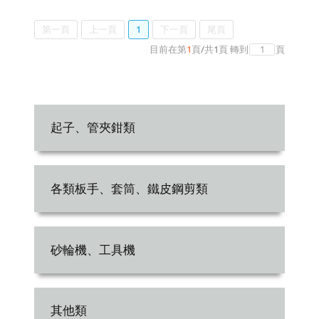
第一頁
上一頁
1
下一頁
尾頁
目前在第
1
頁
/
共
1
頁
轉到
頁
起子、管夾鉗類
各類板手、套筒、鐵皮鋼剪類
砂輪機、工具機
其他類