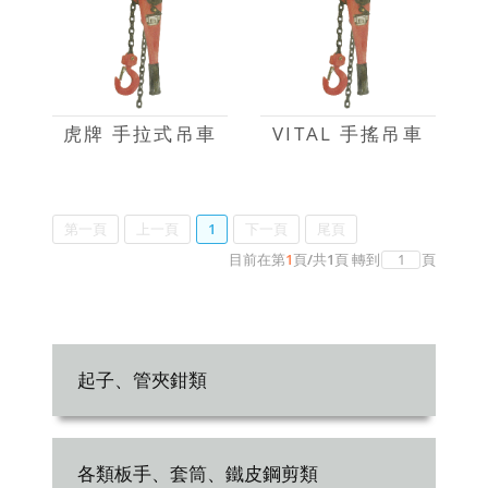
虎牌 手拉式吊車
VITAL 手搖吊車
第一頁
上一頁
1
下一頁
尾頁
目前在第
1
頁
/
共
1
頁
轉到
頁
起子、管夾鉗類
各類板手、套筒、鐵皮鋼剪類