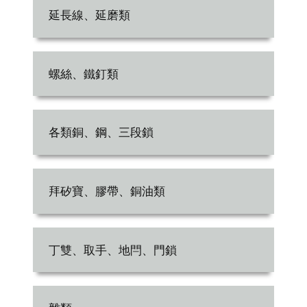
延長線、延磨類
螺絲、鐵釘類
各類銅、鋼、三段鎖
拜矽寶、膠帶、銅油類
丁雙、取手、地閂、門鎖